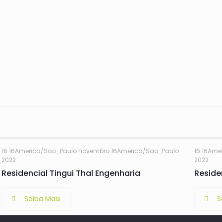
s
16 16America/Sao_Paulo novembro 16America/Sao_Paulo
16 16Am
5
2022
2022
Residencial Tingui Thal Engenharia
Residen
Saiba Mais
S