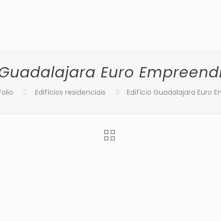
io Guadalajara Euro Empreen
folio
Edifícios residenciais
Edifí­cio Guadalajara Euro