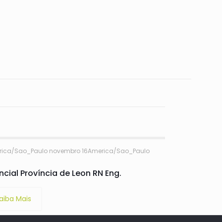
erica/Sao_Paulo novembro 16America/Sao_Paulo
cial Proví­ncia de Leon RN Eng.
aiba Mais