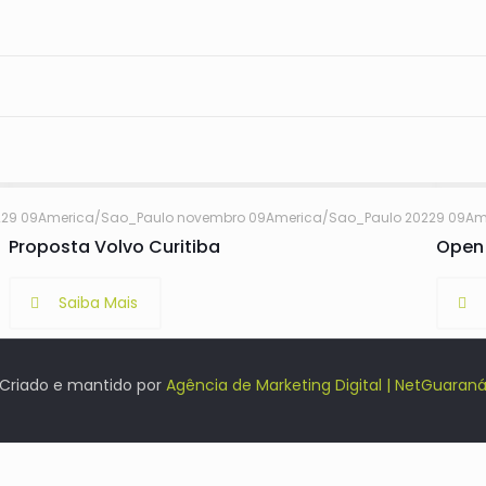
22
9 09America/Sao_Paulo novembro 09America/Sao_Paulo 2022
9 09Am
Proposta Volvo Curitiba
Open 
Saiba Mais
Criado e mantido por
Agência de Marketing Digital | NetGuaran