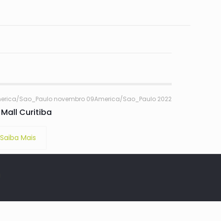
erica/Sao_Paulo novembro 09America/Sao_Paulo 2022
Mall Curitiba
Saiba Mais
á