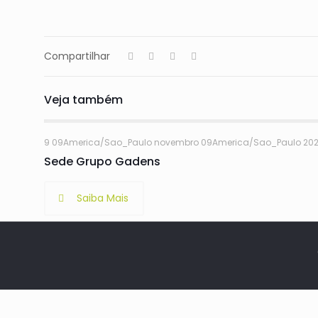
Compartilhar
Veja também
9 09America/Sao_Paulo novembro 09America/Sao_Paulo 20
Sede Grupo Gadens
Saiba Mais