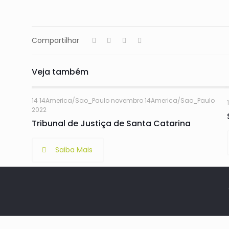
Compartilhar
Veja também
14 14America/Sao_Paulo novembro 14America/Sao_Paulo
2022
Tribunal de Justiça de Santa Catarina
Saiba Mais