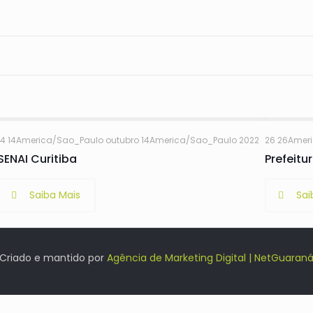
14 14America/Sao_Paulo outubro 14America/Sao_Paulo 2022
26 26Amer
SENAI Curitiba
Prefeitu
Saiba Mais
Sai
Criado e mantido por
Agência de Marketing Digital | NetGuaran