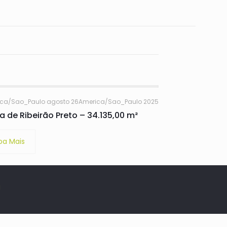
ica/Sao_Paulo agosto 26America/Sao_Paulo 2025
ra de Ribeirão Preto – 34.135,00 m²
ba Mais
á